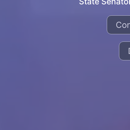
State Senato
Con